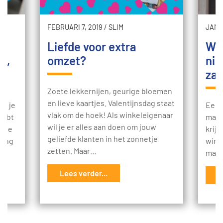
FEBRUARI 7, 2019
/
SLIM
JANUA
Liefde voor extra
Wil
t,
omzet?
nie
za
Zoete lekkernijen, geurige bloemen
en lieve kaartjes. Valentijnsdag staat
t: je
Een 
vlak om de hoek! Als winkeleigenaar
 hebt
mani
wil je er alles aan doen om jouw
p te
krij
geliefde klanten in het zonnetje
ding
winst
zetten. Maar…
mach
Lees verder...
L