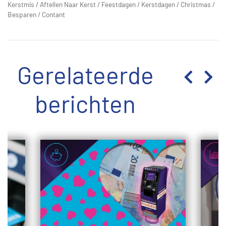
Kerstmis
/
Aftellen Naar Kerst
/
Feestdagen
/
Kerstdagen
/
Christmas
/
Besparen
/
Contant
Gerelateerde
berichten