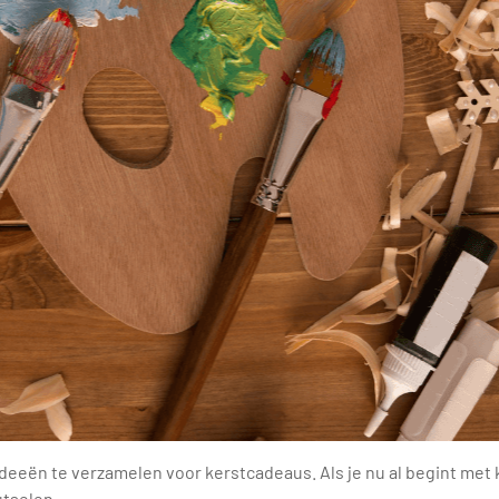
eeën te verzamelen voor kerstcadeaus. Als je nu al begint met k
utselen.