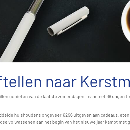
ftellen naar Kerstm
willen genieten van de laatste zomer dagen, maar met 69 dagen tot
ddelde huishoudens ongeveer €296 uitgeven aan cadeaus, eten, r
ndse volwassenen aan het begin van het nieuwe jaar kampt met g