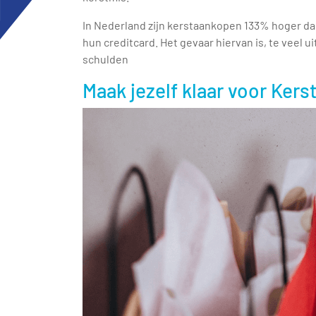
In Nederland zijn kerstaankopen 133% hoger 
hun creditcard. Het gevaar hiervan is, te veel u
schulden
Maak jezelf klaar voor Kers