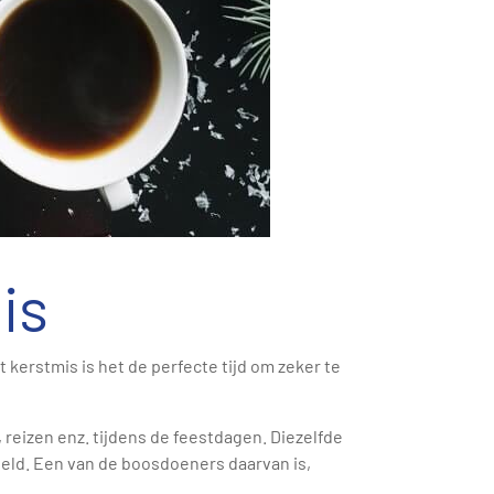
is
 kerstmis is het de perfecte tijd om zeker te
eizen enz. tijdens de feestdagen. Diezelfde
eld. Een van de boosdoeners daarvan is,