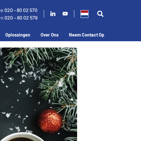
ce
020 - 80 02 570
en
020 – 80 02 579
Oplossingen
Over Ons
Neem Contact Op