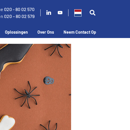
ce
020 - 80 02 570
en
020 – 80 02 579
Oplossingen
Over Ons
Neem Contact Op