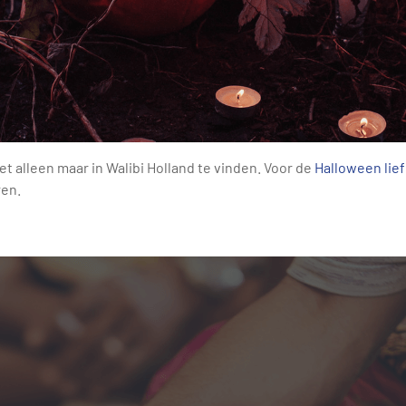
iet alleen maar in Walibi Holland te vinden. Voor de
Halloween lie
ren.