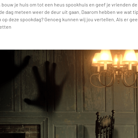
a, bouw je huis om tot een heus spookhuis en geef je vrienden de
nde dag meteen weer de deur uit gaan. Daarom hebben we wat ti
n op deze spookdag? Genoeg kunnen wij jou vertellen. Als er geen
zetten