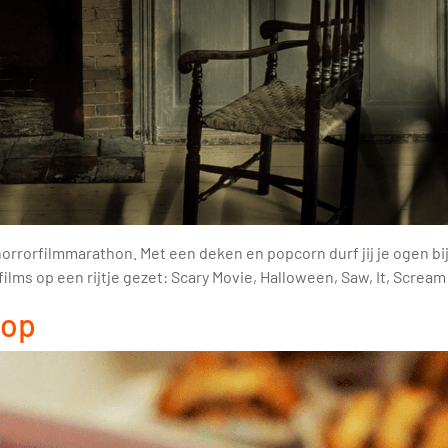
rrorfilmmarathon. Met een deken en popcorn durf jij je ogen bi
ilms op een rijtje gezet: Scary Movie, Halloween, Saw, It, Scream
oop