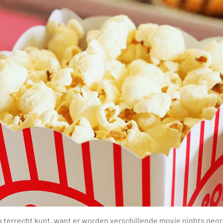
pen terrecht kunt, want er worden verschillende movie nights geo