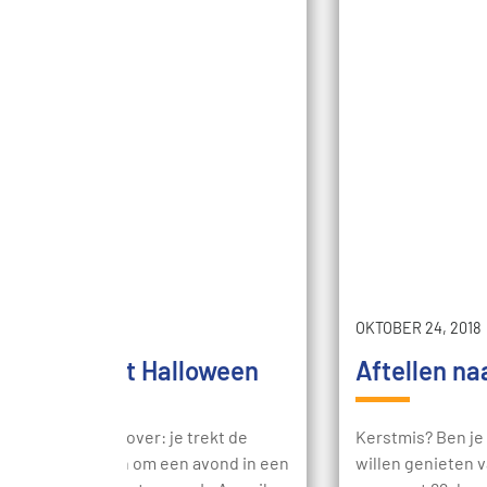
R 30, 2018
/
SAFE
OKTOBER 24, 2018
te doen met Halloween
Aftellen na
ber is het weer zover: je trekt de
Kerstmis? Ben je e
ijkste outfits aan om een avond in een
willen genieten 