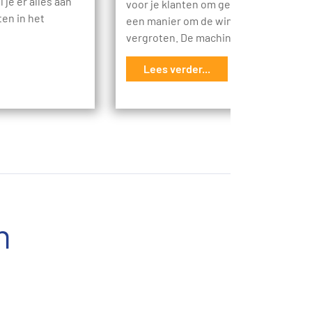
 je er alles aan
voor je klanten om geld te krijgen. Het
en in het
een manier om de winst van je bedrijf 
vergroten. De machine zelf…
Lees verder...
n