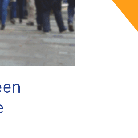
een
e