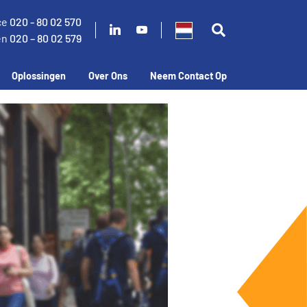
ce
020 - 80 02 570
en
020 – 80 02 579
Oplossingen
Over Ons
Neem Contact Op