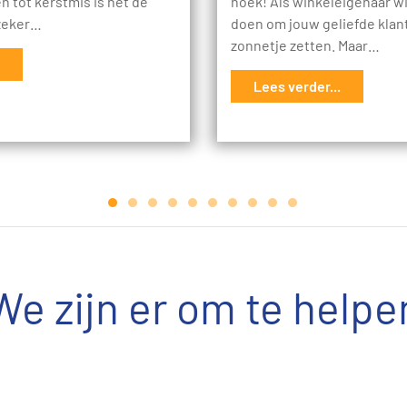
 tot kerstmis is het de
hoek! Als winkeleigenaar wil
 zeker…
doen om jouw geliefde klant
zonnetje zetten. Maar…
Lees verder...
We zijn er om te helpe