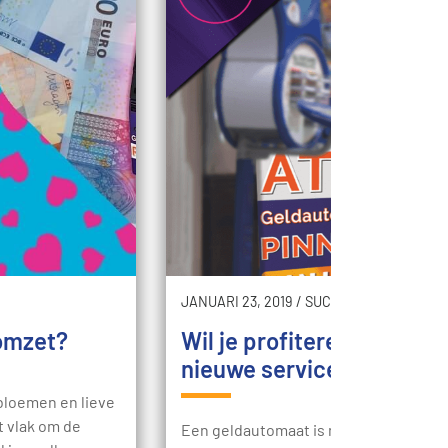
JANUARI 23, 2019
/
SUCCES
 omzet?
Wil je profiteren van een
nieuwe service in je zaak
 bloemen en lieve
t vlak om de
Een geldautomaat is meer dan een ma