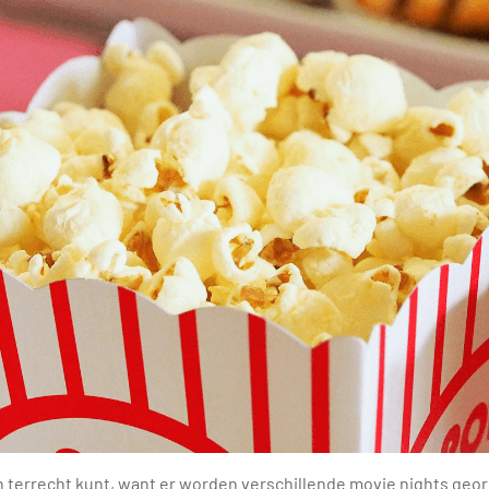
pen terrecht kunt, want er worden verschillende movie nights geo