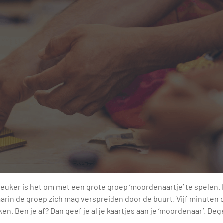
leuker is het om met een grote groep ‘moordenaartje’ te spelen. 
aarin de groep zich mag verspreiden door de buurt. Vijf minuten 
en. Ben je af? Dan geef je al je kaartjes aan je ‘moordenaar’. Deg