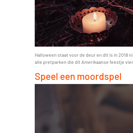
Halloween staat voor de deur en dit is in 2018 n
alle pretparken die dit Amerikaanse feestje vie
Speel een moordspel