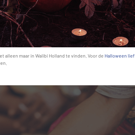
iet alleen maar in Walibi Holland te vinden. Voor de
Halloween lie
ren.