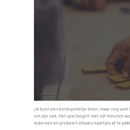
Je kunt een bordspelletje doen, maar nog veel 
om zijn nek. Het spel begint met vijf minuten w
iedereen en probeert elkaars kaartjes af te pakk