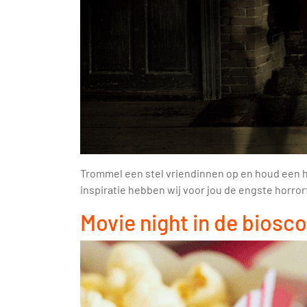
Trommel een stel vriendinnen op en houd een ho
inspiratie hebben wij voor jou de engste horrorf
Movie night in de biosc