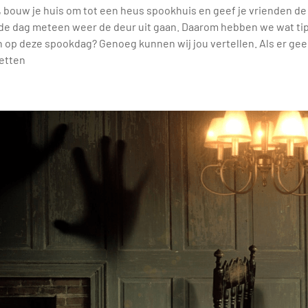
a, bouw je huis om tot een heus spookhuis en geef je vrienden de
nde dag meteen weer de deur uit gaan. Daarom hebben we wat ti
n op deze spookdag? Genoeg kunnen wij jou vertellen. Als er geen
zetten