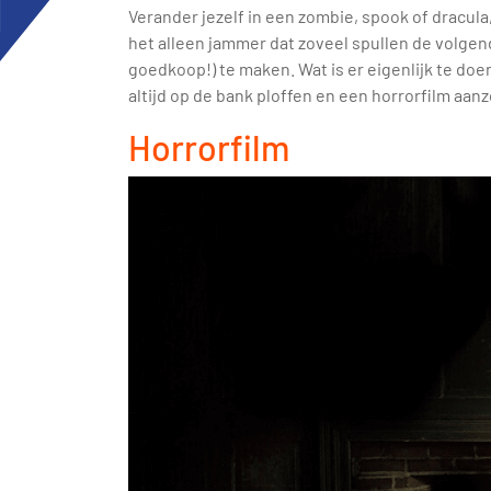
Verander jezelf in een zombie, spook of dracul
het alleen jammer dat zoveel spullen de volge
goedkoop!) te maken. Wat is er eigenlijk te doe
altijd op de bank ploffen en een horrorfilm aan
Horrorfilm