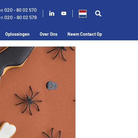
ce
020 - 80 02 570
en
020 – 80 02 579
Oplossingen
Over Ons
Neem Contact Op