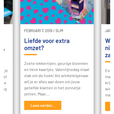
FEBRUARI 7, 2019
/
SLIM
JANUA
Liefde voor extra
Wil
t,
omzet?
nie
za
Zoete lekkernijen, geurige bloemen
en lieve kaartjes. Valentijnsdag staat
t: je
Een 
vlak om de hoek! Als winkeleigenaar
 hebt
mani
wil je er alles aan doen om jouw
p te
krij
geliefde klanten in het zonnetje
ding
winst
zetten. Maar…
mach
Lees verder...
L