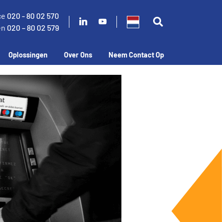
ce
020 - 80 02 570
en
020 – 80 02 579
Oplossingen
Over Ons
Neem Contact Op