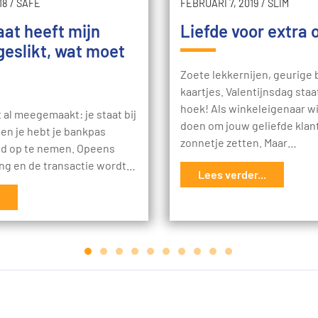
18
/
SAFE
FEBRUARI 7, 2019
/
SLIM
at heeft mijn
Liefde voor extra
eslikt, wat moet
Zoete lekkernijen, geurige
kaartjes. Valentijnsdag staa
hoek! Als winkeleigenaar wil
al meegemaakt: je staat bij
doen om jouw geliefde klant
en je hebt je bankpas
zonnetje zetten. Maar…
ld op te nemen. Opeens
ing en de transactie wordt…
Lees verder...