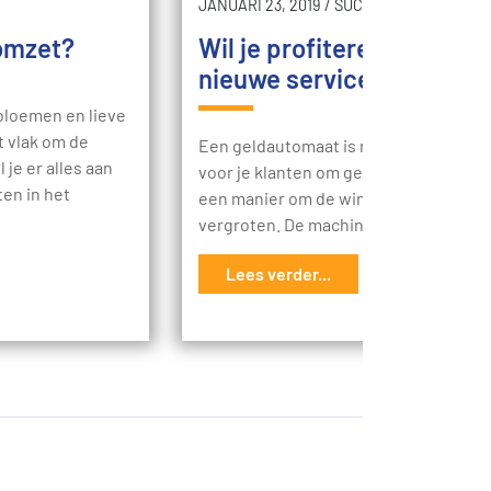
JANUARI 23, 2019
/
SUCCES
 omzet?
Wil je profiteren van een
nieuwe service in je zaak
 bloemen en lieve
t vlak om de
Een geldautomaat is meer dan een ma
 je er alles aan
voor je klanten om geld te krijgen. Het
en in het
een manier om de winst van je bedrijf 
vergroten. De machine zelf…
Lees verder...