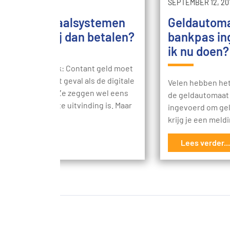
R 3, 2018
SEPTEMBER 12, 20
digitale betaalsystemen
Geldautoma
n, hoe zou jij dan betalen?
bankpas ing
ik nu doen?
erlandsche Bank: Contant geld moet
 bestaan voor het geval als de digitale
Velen hebben het 
systemen falen. Ze zeggen wel eens
de geldautomaat 
chnologie de beste uitvinding is. Maar
ingevoerd om ge
tste paar…
krijg je een meld
s verder...
Lees verder...