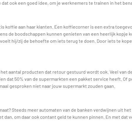
d je dat ook een goed idee, om je werknemers te trainen in het b
 koffie aan haar klanten. Een koffiecorner is een extra toegev
dens de boodschappen kunnen genieten van een heerlijk kopje ko
 voelt hij/zij de behoefte om iets terug te doen. Door iets te kop
 het aantal producten dat retour gestuurd wordt ook. Veel van 
zien dat 50% van de supermarkten een pakket service heeft. Of po
ormaal gesproken niet naar jouw supermarkt zouden gaan.
aat? Steeds meer automaten van de banken verdwijnen uit het str
et dan, om daar ook contant geld te kunnen pinnen. En met dat v