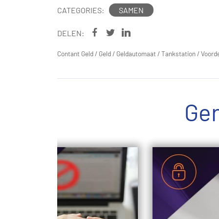
CATEGORIES:
SAMEN
DELEN:
Contant Geld
/
Geld
/
Geldautomaat
/
Tankstation
/
Voord
Ger