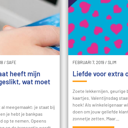
18
/
SAFE
FEBRUARI 7, 2019
/
SLIM
at heeft mijn
Liefde voor extra
eslikt, wat moet
Zoete lekkernijen, geurige
kaartjes. Valentijnsdag staa
hoek! Als winkeleigenaar wil
al meegemaakt: je staat bij
doen om jouw geliefde klant
en je hebt je bankpas
zonnetje zetten. Maar…
ld op te nemen. Opeens
ing en de transactie wordt…