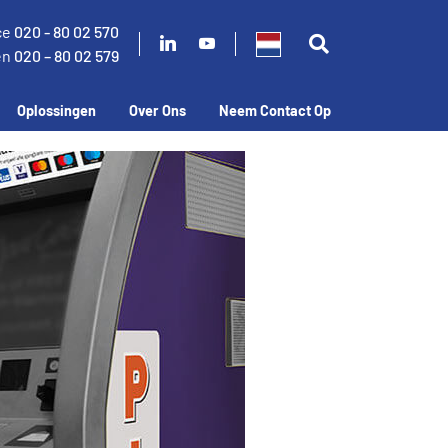
ce
020 - 80 02 570
en
020 – 80 02 579
Oplossingen
Over Ons
Neem Contact Op