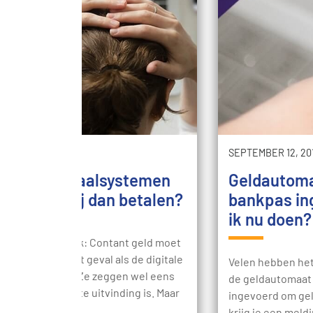
R 3, 2018
SEPTEMBER 12, 20
digitale betaalsystemen
Geldautoma
n, hoe zou jij dan betalen?
bankpas ing
ik nu doen?
erlandsche Bank: Contant geld moet
 bestaan voor het geval als de digitale
Velen hebben het 
systemen falen. Ze zeggen wel eens
de geldautomaat 
chnologie de beste uitvinding is. Maar
ingevoerd om ge
tste paar…
krijg je een meld