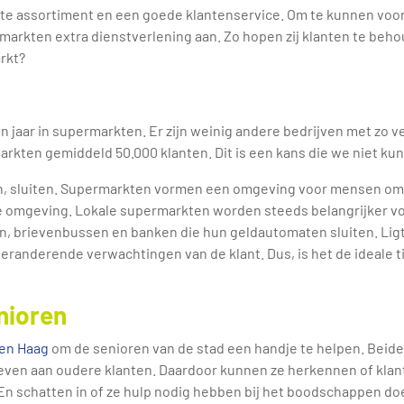
te assortiment en een goede klantenservice. Om te kunnen voor
rmarkten extra dienstverlening aan. Zo hopen zij klanten te be
rkt?
en jaar in supermarkten. Er zijn weinig andere bedrijven met zo
kten gemiddeld 50.000 klanten. Dit is een kans die we niet kun
n, sluiten. Supermarkten vormen een omgeving voor mensen om 
de omgeving. Lokale supermarkten worden steeds belangrijker v
, brievenbussen en banken die hun geldautomaten sluiten. Ligt 
eranderende verwachtingen van de klant. Dus, is het de ideale 
nioren
en Haag
om de senioren van de stad een handje te helpen. Beide
 geven aan oudere klanten. Daardoor kunnen ze herkennen of kla
chatten in of ze hulp nodig hebben bij het boodschappen doen 