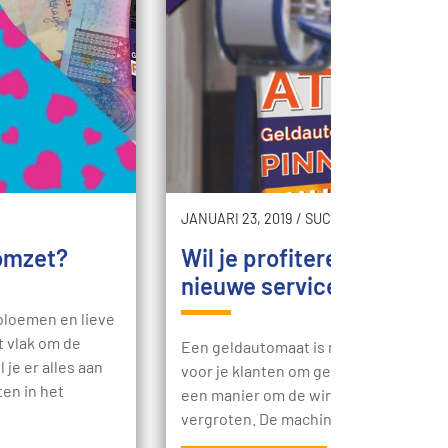
JANUARI 23, 2019
/
SUCCES
 omzet?
Wil je profiteren van een
nieuwe service in je zaak
 bloemen en lieve
t vlak om de
Een geldautomaat is meer dan een ma
 je er alles aan
voor je klanten om geld te krijgen. Het
en in het
een manier om de winst van je bedrijf 
vergroten. De machine zelf…