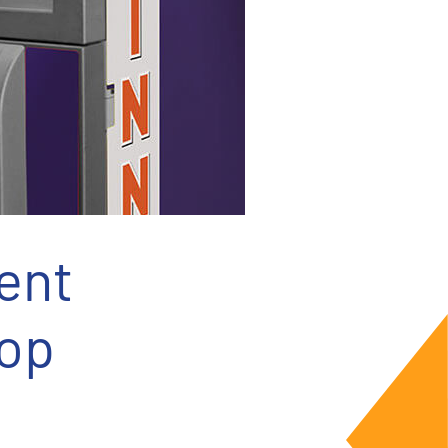
ent
 op