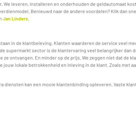
er. We leveren, installeren en onderhouden de geldautomaat kost
verdienmodel. Benieuwd naar de andere voordelen? Klik dan sn
n
Jan Linders
.
staan in de klantbeleving. Klanten waarderen de service veel mee
de supermarkt sector is de klantervaring veel belangrijker dan de
e ze ontvangen. En minder op de prijs. We zeggen niet dat de klan
je jouw lokale betrokkenheid en inleving in de klant. Zoals met 
tra diensten kan een mooie klantenbinding opleveren. Vaste kla