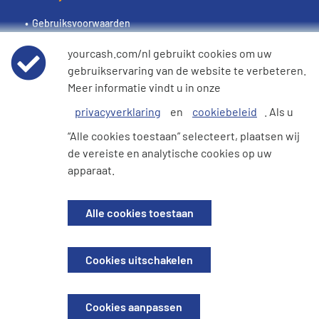
Gebruiksvoorwaarden
yourcash.com/nl gebruikt cookies om uw
Wereldwijde privacyverklaring
gebruikservaring van de website te verbeteren.
Meer informatie vindt u in onze
Cookiebeleid
privacyverklaring
en
cookiebeleid
. Als u
“Alle cookies toestaan” selecteert, plaatsen wij
e360 Verklaring inzake moderne slavernij en
de vereiste en analytische cookies op uw
mensenhandel
apparaat.
Alle cookies toestaan
© 2026 EFT Services Holding B.V. Alle rechten voorbehouden | Het
YourCash logo is een van de handelsmerken van EFT Services Holding B.V
en de Euronet Groep.
Cookies uitschakelen
EFT Services Holding B.V.
Vestigingsadres: Rozengracht 12 1, 1016NB Amsterdam
Postadres: Hogehilweg 4, 1011 CC Amsterdam
Cookies aanpassen