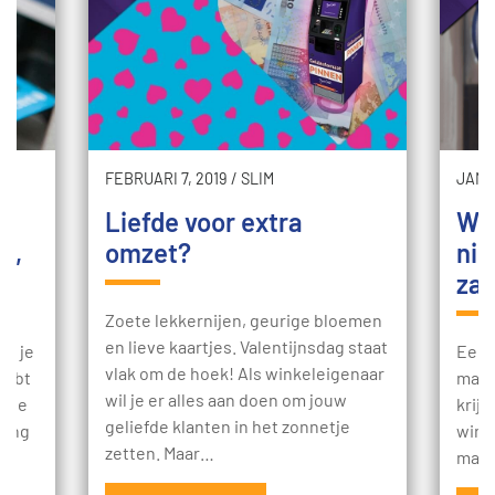
FEBRUARI 7, 2019
/
SLIM
JANUA
Liefde voor extra
Wil
t,
omzet?
nie
za
Zoete lekkernijen, geurige bloemen
en lieve kaartjes. Valentijnsdag staat
t: je
Een 
vlak om de hoek! Als winkeleigenaar
 hebt
mani
wil je er alles aan doen om jouw
p te
krij
geliefde klanten in het zonnetje
ding
winst
zetten. Maar…
mach