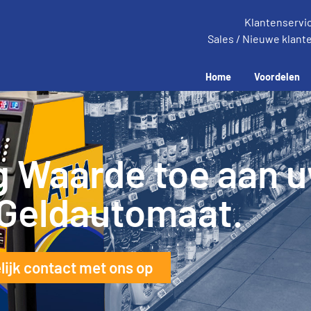
Klantenservi
Sales / Nieuwe klant
Home
Voordelen
oog de winst,
tentevredenheid e
kosten.
delen.