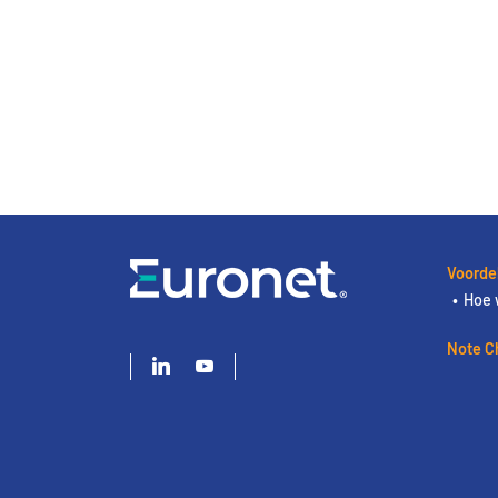
Voorde
Hoe 
Note C