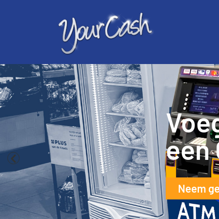
Verh
klan
bank
Zie Voor