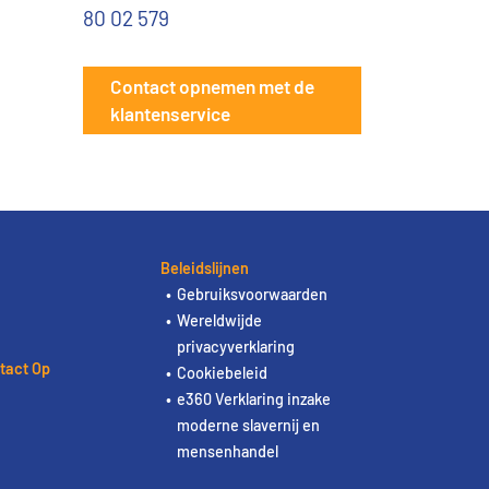
80 02 579
Contact opnemen met de
klantenservice
Beleidslijnen
Gebruiksvoorwaarden
Wereldwijde
privacyverklaring
tact Op
Cookiebeleid
e360 Verklaring inzake
moderne slavernij en
mensenhandel