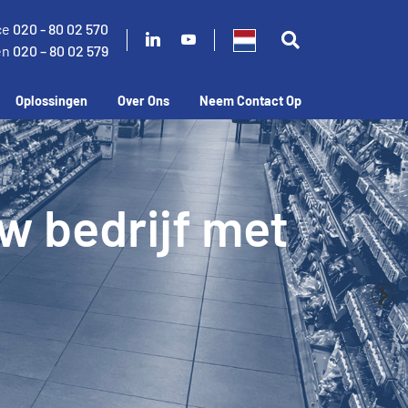
ce
020 - 80 02 570
en
020 – 80 02 579
Oplossingen
Over Ons
Neem Contact Op
n verlaag