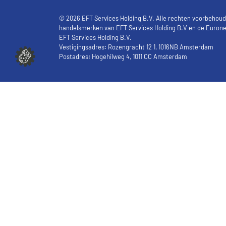
© 2026 EFT Services Holding B.V. Alle rechten voorbehoude
handelsmerken van EFT Services Holding B.V en de Eurone
EFT Services Holding B.V.
Vestigingsadres: Rozengracht 12 1, 1016NB Amsterdam
Postadres: Hogehilweg 4, 1011 CC Amsterdam