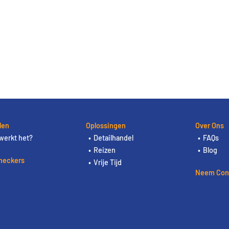
len
Oplossingen
Over Ons
werkt het?
Detailhandel
FAQs
Reizen
Blog
heckers
Vrije Tijd
Neem Con