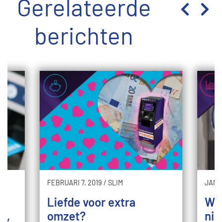
Gerelateerde
berichten
FEBRUARI 7, 2019
/
SLIM
JANUA
Liefde voor extra
Wil
t,
omzet?
nie