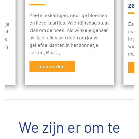
za
Zoete lekkernijen, geurige bloemen
en lieve kaartjes. Valentijnsdag staat
t: je
Een 
vlak om de hoek! Als winkeleigenaar
 hebt
mani
wil je er alles aan doen om jouw
p te
krij
geliefde klanten in het zonnetje
ding
winst
zetten. Maar…
mach
Lees verder...
L
We zijn er om te