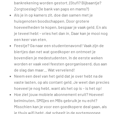
bankrekening worden gestort. (Stufi? Bijbaantje?
Zorgtoeslag? De bank van paps en mams?)
Als je in op kamers zit, doe dan samen met je
huisgenoten boodschappen. Door grotere
hoeveelheden te kopen, bespaar je vaak geld. En als
je teveel hebt – vries het dan in. Daar kan je mooi nog
een keer van eten.
Feestje? Ga naar een studentenavond! Vaak zijn de
biertjes dan net wat goedkoper en ontmoet je
bovendien je medestudenten. In de eerste weken
worden er vaak veel feesten georganiseerd, dus aan
de slag dan maar… Wat vervelend!
Neem een deel van het geld dat je over hebt na de
vaste lasten, op als contant geld. Je weet dan precies
hoeveel je nog hebt, want als het op is – is het op!
Hoe ziet jouw mobiele abonnement eruit? Hoeveel
belminuten, SMSjes en MBs gebruik je nu echt?
Misschien kan je voor een goedkopere deal gaan, als
je thuis wifi hebt, dat scheelt in de portemonnee.