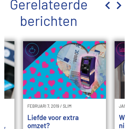
Gerelateerde
berichten
FEBRUARI 7, 2019
/
SLIM
JANUA
Liefde voor extra
Wil
t,
omzet?
nie