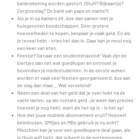
bankrekening worden gestort. (Stufi? Bijbaantje?
Zorgtoeslag? De bank van paps en mams?)
Als je in op kamers zit, doe dan samen met je
huisgenoten boodschappen. Door grotere
hoeveelheden te kopen, bespaar je vaak geld. En als
je teveel hebt – vries het dan in. Daar kan je mooi nog
een keer van eten.
Feestje? Ga naar een studentenavond! Vaak zijn de
biertjes dan net wat goedkoper en ontmoet je
bovendien je medestudenten. In de eerste weken
worden er vaak veel feesten georganiseerd, dus aan
de slag dan maar… Wat vervelend!
Neem een deel van het geld dat je over hebt na de
vaste lasten, op als contant geld. Je weet dan precies
hoeveel je nog hebt, want als het op is – is het op!
Hoe ziet jouw mobiele abonnement eruit? Hoeveel
belminuten, SMSjes en MBs gebruik je nu echt?
Misschien kan je voor een goedkopere deal gaan, als
je thuis wifi hebt, dat scheelt in de portemonnee.