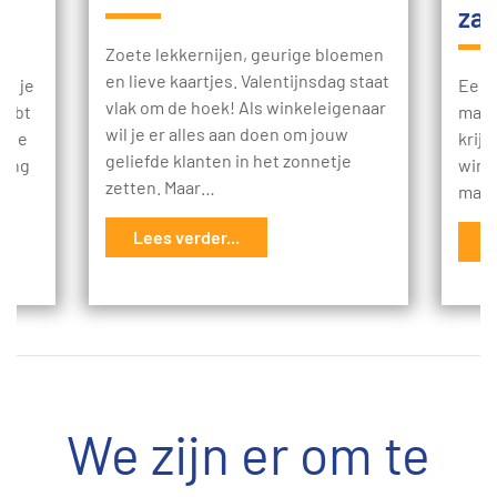
za
Zoete lekkernijen, geurige bloemen
en lieve kaartjes. Valentijnsdag staat
t: je
Een 
vlak om de hoek! Als winkeleigenaar
 hebt
mani
wil je er alles aan doen om jouw
p te
krij
geliefde klanten in het zonnetje
ding
winst
zetten. Maar…
mach
Lees verder...
L
We zijn er om te