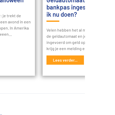
bankpas ingeslikt, wat m
ik nu doen?
: je trekt de
 een avond in een
ppen. In Amerika
Velen hebben het al meegemaakt: je st
loween…
de geldautomaat en je hebt je bankpa
ingevoerd om geld op te nemen. Ope
krijg je een melding en de transactie
Lees verder...