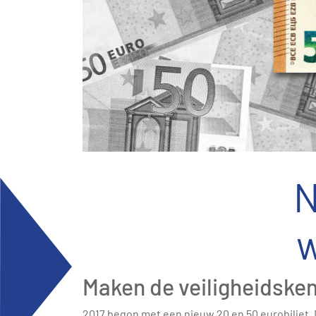
N
w
Maken de veiligheidsken
2017 begon met een nieuw 20 en 50 eurobiljet. 