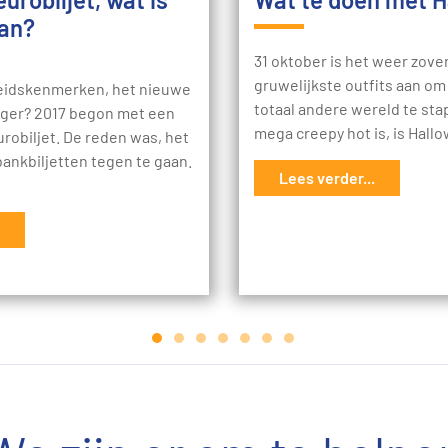
aan?
31 oktober is het weer zover
gruwelijkste outfits aan om
heidskenmerken, het nieuwe
totaal andere wereld te sta
liger? 2017 begon met een
mega creepy hot is, is Hal
robiljet. De reden was, het
bankbiljetten tegen te gaan.
Lees verder...
…