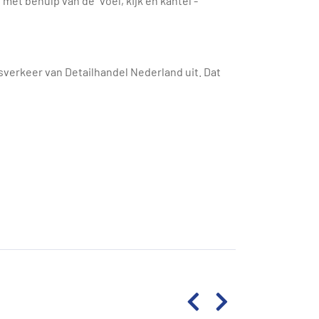
 behulp van de ‘’voel, kijk en kantel’’-
gsverkeer van Detailhandel Nederland uit. Dat