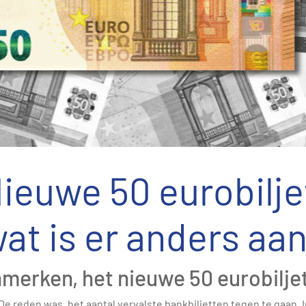
ieuwe 50 eurobilje
at is er anders aa
merken, het nieuwe 50 eurobiljet
De reden was, het aantal vervalste bankbiljetten tegen te gaan.