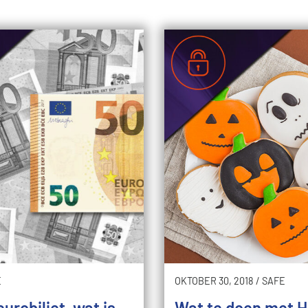
E
OKTOBER 30, 2018
/
SAFE
urobiljet, wat is
Wat te doen met 