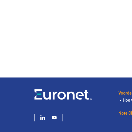
Voorde
Hoe 
Note C