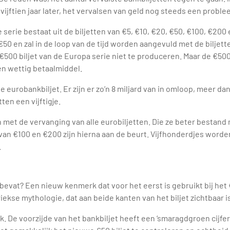
vijftien jaar later, het vervalsen van geld nog steeds een problee
e serie bestaat uit de biljetten van €5, €10, €20, €50, €100, €2
 €50 en zal in de loop van de tijd worden aangevuld met de biljet
00 biljet van de Europa serie niet te produceren. Maar de €500 
en wettig betaalmiddel.
te eurobankbiljet. Er zijn er zo’n 8 miljard van in omloop, meer d
ten een vijftigje.
 met de vervanging van alle eurobiljetten. Die ze beter bestand
an €100 en €200 zijn hierna aan de beurt. Vijfhonderdjes worden
.
bevat? Een nieuw kenmerk dat voor het eerst is gebruikt bij het 
riekse mythologie, dat aan beide kanten van het biljet zichtbaar i
k. De voorzijde van het bankbiljet heeft een ‘smaragdgroen cijfer’