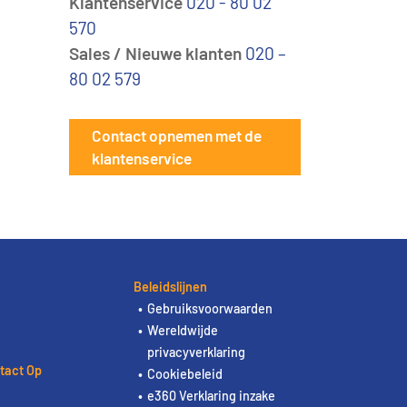
Klantenservice
020 - 80 02
570
Sales / Nieuwe klanten
020 –
80 02 579
Contact opnemen met de
klantenservice
Beleidslijnen
Gebruiksvoorwaarden
Wereldwijde
privacyverklaring
tact Op
Cookiebeleid
e360 Verklaring inzake