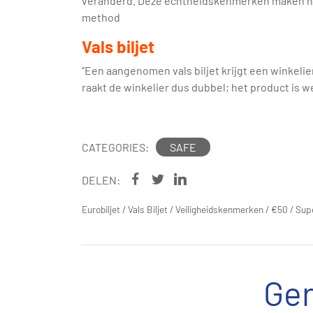
veranderd. Deze echtheidskenmerken maken het g
method
Vals biljet
‘’Een aangenomen vals biljet krijgt een winkeli
raakt de winkelier dus dubbel; het product is weg
CATEGORIES:
SAFE
DELEN:
Eurobiljet
/
Vals Biljet
/
Veiligheidskenmerken
/
€50
/
Sup
Ger