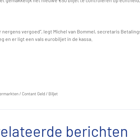
emakkelijk het nieuwe €50 biljet te controleren op echtheid, met
er nergens vergoed’’, legt Michel van Bommel, secretaris Betalin
 en er ligt een vals eurobiljet in de kassa.
ermarkten
/
Contant Geld
/
Biljet
elateerde berichten