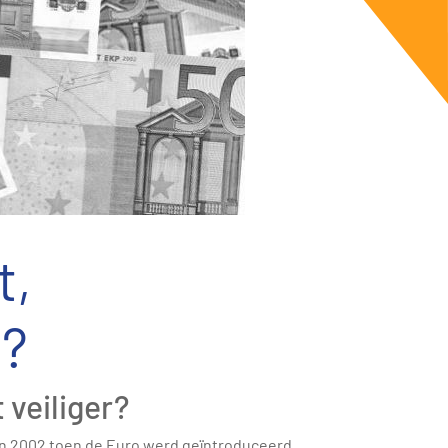
t,
n?
 veiliger?
 In 2002 toen de Euro werd geïntroduceerd,