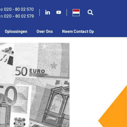
ce
020 - 80 02 570
en
020 – 80 02 579
Oplossingen
Over Ons
Neem Contact Op