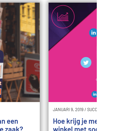
JANUARI 9, 2019
/
SUCCES
van een
Hoe krijg je meer klanten 
je zaak?
winkel met social media?