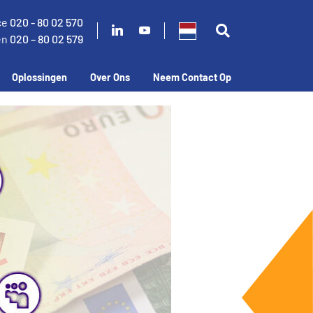
ce
020 - 80 02 570
en
020 – 80 02 579
Oplossingen
Over Ons
Neem Contact Op