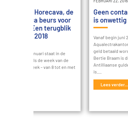
 17, 2018
/
SAMEN
FEBRUARI 22, 2016
Cash op de Horecava, de
Geen conta
onale Horeca beurs voor
is onwettig
essionals! Een terugblik
e Horecava 2018
Vanaf begin juni 2
Aqualectrakantor
geld betaald wor
ede week van Januari staat in de
Bertie Braam is 
 sector bekend als de week van de
Antilliaanse gul
va. Afgelopen week – van 8 tot en met
is.…
uari – was het…
Lees verder...
s verder...