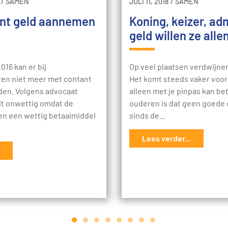
/
SAMEN
JULI 11, 2018
/
SAMEN
nt geld aannemen
Koning, keizer, ad
geld willen ze alle
016 kan er bij
Op veel plaatsen verdwijne
en niet meer met contant
Het komt steeds vaker voor 
den. Volgens advocaat
alleen met je pinpas kan bet
dit onwettig omdat de
ouderen is dat geen goede 
den een wettig betaalmiddel
sinds de…
Lees verder...