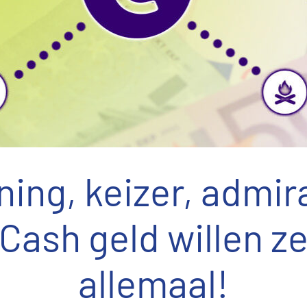
ing, keizer, admir
Cash geld willen z
allemaal!