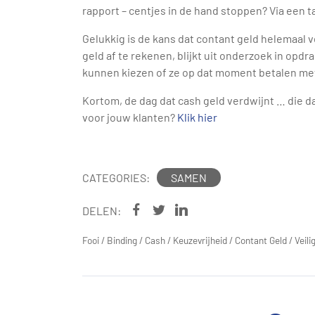
rapport – centjes in de hand stoppen? Via een t
Gelukkig is de kans dat contant geld helemaal 
geld af te rekenen, blijkt uit onderzoek in opdr
kunnen kiezen of ze op dat moment betalen met 
Kortom, de dag dat cash geld verdwijnt … die d
voor jouw klanten?
Klik hier
CATEGORIES:
SAMEN
DELEN:
Fooi
/
Binding
/
Cash
/
Keuzevrijheid
/
Contant Geld
/
Veili