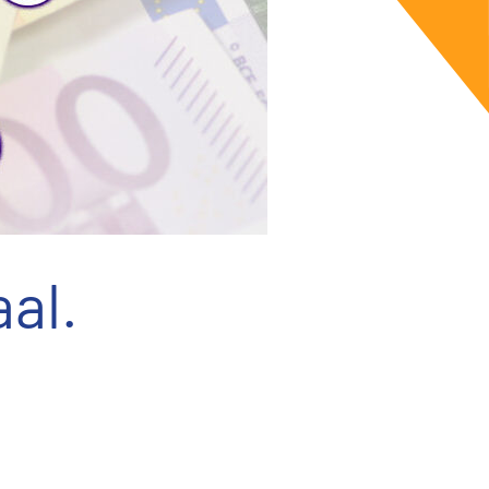
aal.
e