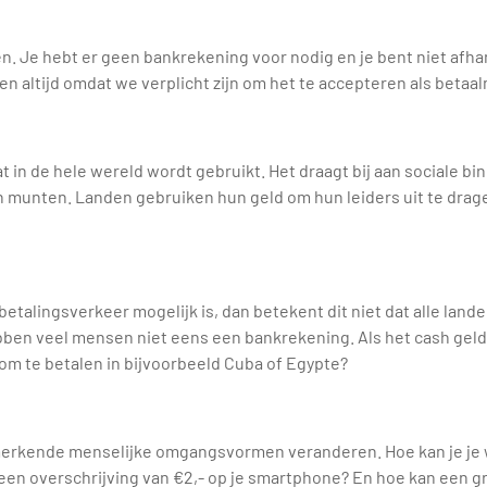
. Je hebt er geen bankrekening voor nodig en je bent niet afhank
n altijd omdat we verplicht zijn om het te accepteren als betaal
t in de hele wereld wordt gebruikt. Het draagt bij aan sociale bin
n munten. Landen gebruiken hun geld om hun leiders uit te drag
betalingsverkeer mogelijk is, dan betekent dit niet dat alle lande
ebben veel mensen niet eens een bankrekening. Als het cash geld
om te betalen in bijvoorbeeld Cuba of Egypte?
nmerkende menselijke omgangsvormen veranderen. Hoe kan je je 
 een overschrijving van €2,- op je smartphone? En hoe kan een g