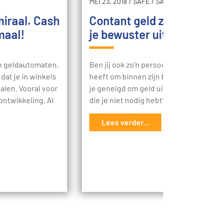
MEI 23, 2018
/
SAFE
/
SAMEN
miraal. Cash
Contant geld zorgt ervoor
maal!
je bewuster uitgeeft
n geldautomaten.
Ben jij ook zo’n persoon die altijd moei
dat je in winkels
heeft om binnen zijn budget te blijve
alen. Vooral voor
je geneigd om geld uit te geven aan d
ontwikkeling. Al
die je niet nodig hebt?…
Lees verder...