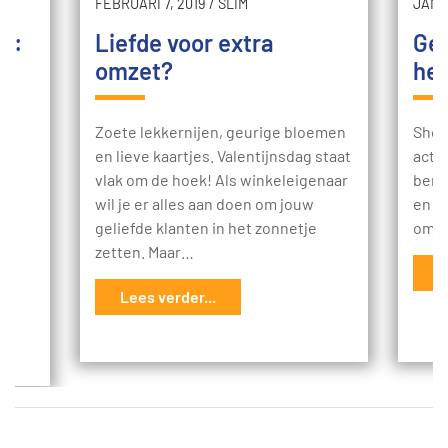
FEBRUARI 7, 2019
/
SLIM
JANUA
ng:
Liefde voor extra
Gel
omzet?
he
en
Zoete lekkernijen, geurige bloemen
Shop
en lieve kaartjes. Valentijnsdag staat
activ
vlak om de hoek! Als winkeleigenaar
bent.
wil je er alles aan doen om jouw
en he
l
geliefde klanten in het zonnetje
om m
te
zetten. Maar…
ats
L
Lees verder...