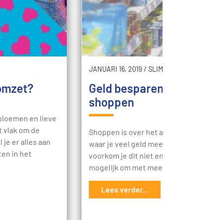
JANUARI 16, 2019
/
SLIM
 omzet?
Geld besparen tijdens he
shoppen
 bloemen en lieve
t vlak om de
Shoppen is over het algemeen een acti
 je er alles aan
waar je veel geld mee kwijt bent. Natuu
en in het
voorkom je dit niet en het is al helemaa
mogelijk om met meer geld…
Lees verder...