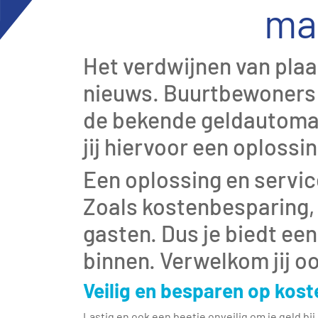
mak
Het verdwijnen van plaat
nieuws. Buurtbewoners z
de bekende geldautomaa
jij hiervoor een oploss
Een oplossing en service
Zoals kostenbesparing, 
gasten. Dus je biedt een
binnen. Verwelkom jij o
Veilig en besparen op kost
Lastig en ook een beetje onveilig om je geld bij