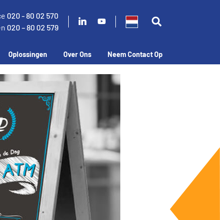
ce
020 - 80 02 570
en
020 – 80 02 579
Oplossingen
Over Ons
Neem Contact Op