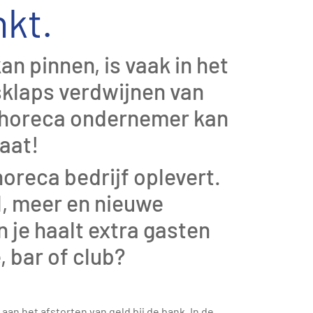
nkt.
an pinnen, is vaak in het
sklaps verdwijnen van
s horeca ondernemer kan
maat!
horeca bedrijf oplevert.
l, meer en nieuwe
n je haalt extra gasten
 bar of club?
aan het afstorten van geld bij de bank. In de