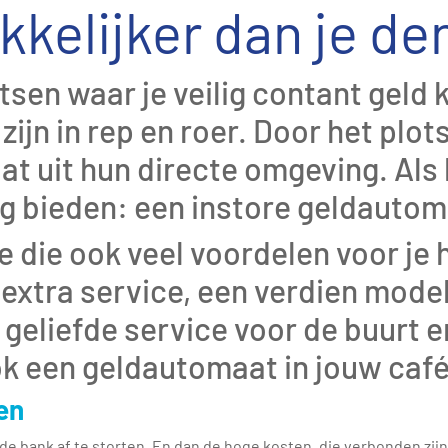
kelijker dan je de
sen waar je veilig contant geld k
ijn in rep en roer. Door het plot
t uit hun directe omgeving. Al
ing bieden: een instore geldauto
 die ook veel voordelen voor je 
extra service, een verdien mode
 geliefde service voor de buurt e
ok een geldautomaat in jouw café,
en
 de bank af te storten. En dan de hoge kosten, die verbonden zijn 