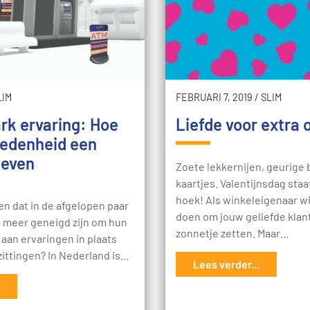
LIM
FEBRUARI 7, 2019
/
SLIM
rk ervaring: Hoe
Liefde voor extra
redenheid een
geven
Zoete lekkernijen, geurige
kaartjes. Valentijnsdag staa
hoek! Als winkeleigenaar wil
len dat in de afgelopen paar
doen om jouw geliefde klant
l meer geneigd zijn om hun
zonnetje zetten. Maar…
aan ervaringen in plaats
zittingen? In Nederland is…
Lees verder...