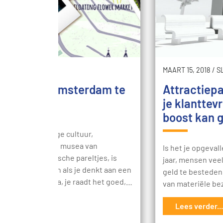
 2018
/
SLIM
MAART 15, 2018
/
S
denen om Amsterdam te
Attractiepa
oeken
je klanttev
boost kan 
ordevol geweldige cultuur,
tisch nachtleven, musea van
Is het je opgeval
klasse en historische pareltjes, is
jaar, mensen vee
tad niet te missen als je denkt aan een
geld te besteden 
se stedentrip. Ja, je raadt het goed,…
van materiële be
s verder...
Lees verder...