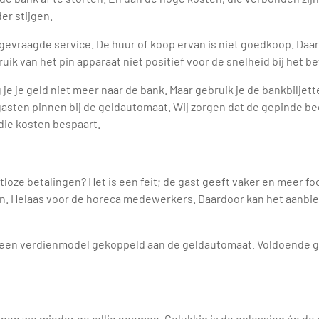
er stijgen.
gevraagde service. De huur of koop ervan is niet goedkoop. Daarn
ruik van het pin apparaat niet positief voor de snelheid bij het be
je je geld niet meer naar de bank. Maar gebruik je de bankbilje
e gasten pinnen bij de geldautomaat. Wij zorgen dat de gepinde b
 die kosten bespaart.
tloze betalingen? Het is een feit; de gast geeft vaker en meer foo
en. Helaas voor de horeca medewerkers. Daardoor kan het aanbi
r een verdienmodel gekoppeld aan de geldautomaat. Voldoende g
en we minder gezellig noemen. Gelukkig is de oplossing én de 