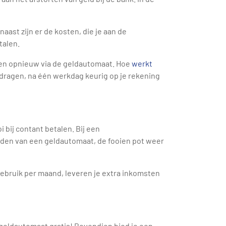
aast zijn er de kosten, die je aan de
talen.
tten opnieuw via de geldautomaat. Hoe
werkt
edragen, na één werkdag keurig op je rekening
i bij contant betalen. Bij een
eden van een geldautomaat, de fooien pot weer
ebruik per maand, leveren je extra inkomsten
geldautomaat gratis! Bovendien bied je een