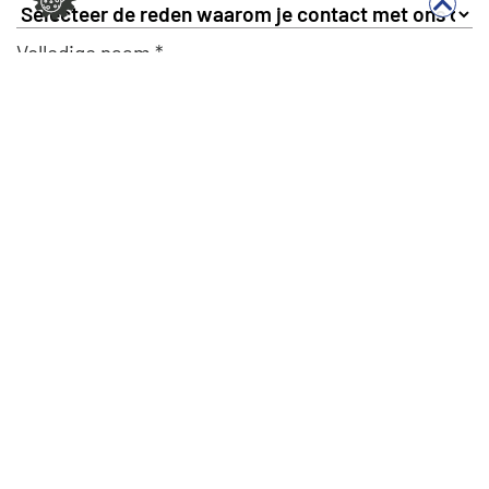
Volledige naam *
E-mailadres *
Telefoonnummer *
Beschrijf je verzoek *
Verzenden
Bel ons
EFT Services Holding B.V.