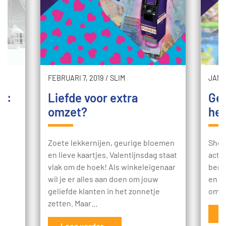
FEBRUARI 7, 2019
/
SLIM
JANUA
ng:
Liefde voor extra
Gel
omzet?
he
en
Zoete lekkernijen, geurige bloemen
Shop
en lieve kaartjes. Valentijnsdag staat
activ
vlak om de hoek! Als winkeleigenaar
bent.
wil je er alles aan doen om jouw
en he
l
geliefde klanten in het zonnetje
om m
te
zetten. Maar…
ats
L
Lees verder...