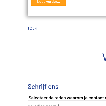
Lees verder...
1
2
3
4
Schrijf ons