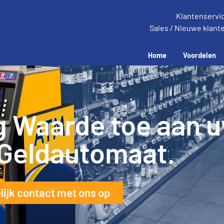
Klantenservi
Sales / Nieuwe klant
Home
Voordelen
oog de winst,
tentevredenheid e
kosten.
delen.