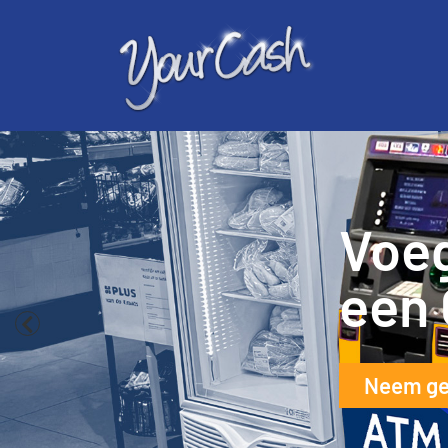
Verh
klan
bank
Zie Voor