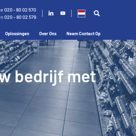
ce
020 - 80 02 570
en
020 – 80 02 579
Oplossingen
Over Ons
Neem Contact Op
n verlaag